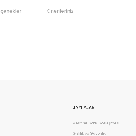
eçenekleri
Önerileriniz
da yetersiz gördüğünüz noktaları öneri formunu kullanarak tarafımıza il
Bu ürüne ilk yorumu siz yapın!
Yorum Yaz
SAYFALAR
Mesafeli Satış Sözleşmesi
Gizlilik ve Güvenlik