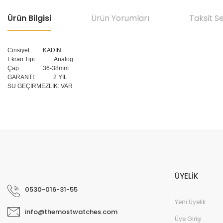
Ürün Bilgisi
Ürün Yorumları
Taksit S
Cinsiyet:
KADIN
Ekran Tipi: Analog
Çap
:
36-38mm
GARANTİ: 2 YIL
SU GEÇİRMEZLİK: VAR
Bu ürünün fiyat bilgisi, resim, ürün açıklamalarında ve diğer konular
Görüş ve önerileriniz için teşekkür ederiz.
Ürün resmi kalitesiz, bozuk veya görüntülenemiyor.
Ürün açıklamasında eksik bilgiler bulunuyor.
ÜYELİK
Ürün bilgilerinde hatalar bulunuyor.
0530-016-31-55
Ürün fiyatı diğer sitelerden daha pahalı.
Yeni Üyelik
info@themostwatches.com
Bu ürüne benzer farklı alternatifler olmalı.
Üye Girişi