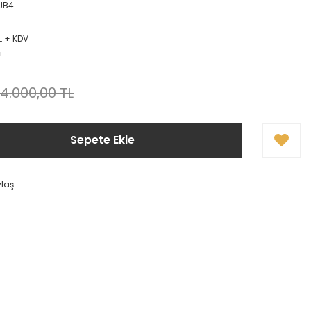
JB4
L + KDV
!
4.000,00 TL
Sepete Ekle
ylaş