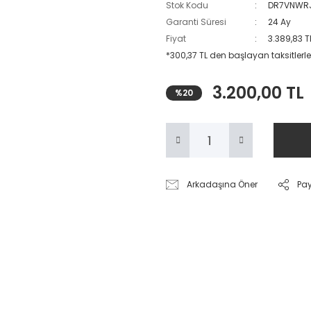
Stok Kodu
DR7VNWR
Garanti Süresi
24 Ay
Fiyat
3.389,83 T
*300,37 TL den başlayan taksitlerle
3.200,00 TL
%20
Arkadaşına Öner
Pa