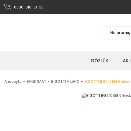
0530-016-31-55
GÖZLÜK
AKI
Anasayfa
ERKEK SAAT
BİGOTTİ MİLANO
BIGOTTI BG.1.10158.6 Erkek 