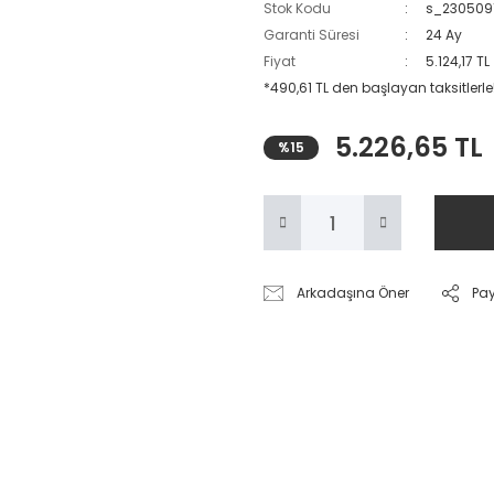
Stok Kodu
s_230509
Garanti Süresi
24 Ay
Fiyat
5.124,17 T
*490,61 TL den başlayan taksitlerle
5.226,65 TL
%15
Arkadaşına Öner
Pa