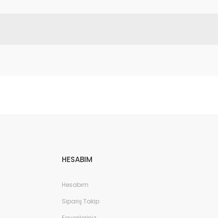
etebilirsiniz.
HESABIM
Hesabım
Sipariş Takip
Favorileriniz