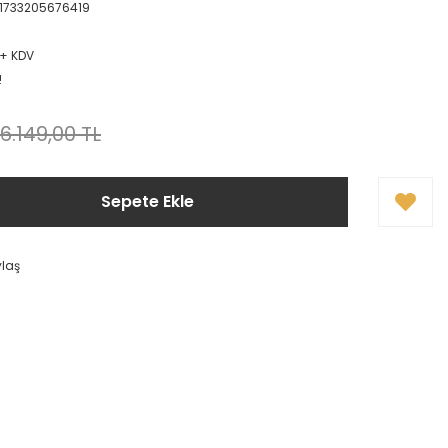
1733205676419
L + KDV
!
6.149,00 TL
Sepete Ekle
ylaş