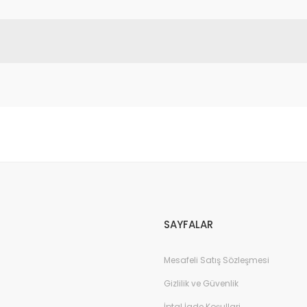
da yetersiz gördüğünüz noktaları öneri formunu kullanarak tarafımıza il
Bu ürüne ilk yorumu siz yapın!
Yorum Yaz
SAYFALAR
Mesafeli Satış Sözleşmesi
Gizlilik ve Güvenlik
İptal İade Koşullari